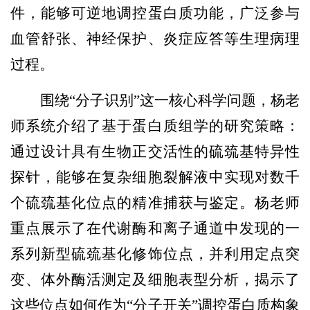
件，能够可逆地调控蛋白质功能，广泛参与
血管舒张、神经保护、炎症应答等生理病理
过程。
围绕
“
分子识别
”
这一核心科学问题，杨老
师系统介绍了基于蛋白质组学的研究策略：
通过设计具有生物正交活性的硫巯基特异性
探针，能够在复杂细胞裂解液中实现对数千
个硫巯基化位点的精准捕获与鉴定。杨老师
重点展示了在代谢酶和离子通道中发现的一
系列新型硫巯基化修饰位点，并利用定点突
变、体外酶活测定及细胞表型分析，揭示了
这些位点如何作为
“
分子开关
”
调控蛋白质构象