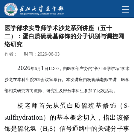
医学部求实导师学术沙龙系列讲座（五十
二）：蛋白质硫巯基修饰的分子识别与调控网
络研究
作者： 时间：2026-06-03
2026
1
:
年
6
月
日14
00
，由医学部主办的
“
长江医学讲坛
”
学术
沙龙在本科生院
209
会议室举行。本次讲座由杨晓满老师主讲，医学
部相关研究方向教师、研究生及部分本科生参加了此次活动。
杨老师首先从蛋白质硫巯基修饰（
S-
ulfhydration
s
）的基本概念切入，指出该修
饰是硫化氢（
H₂S
）信号通路中的关键分子事