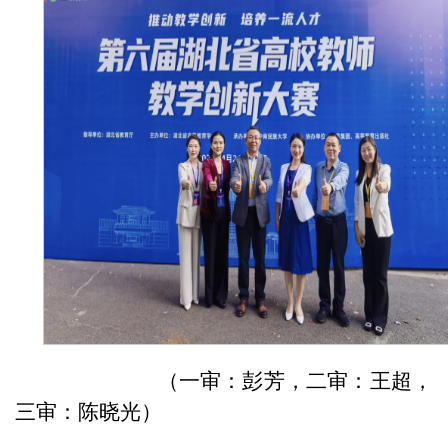
（一审：彭芳，二审：王超，
三审：陈晓光）